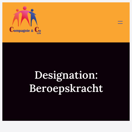
Spring
naar
de
inhoud
Designation:
Beroepskracht